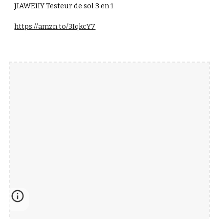
JIAWEIIY Testeur de sol 3 en 1
https://amzn.to/3IqkcY7