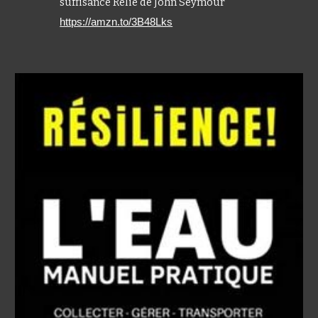
suffisance Relié de John Seymour
https://amzn.to/3B48Lks