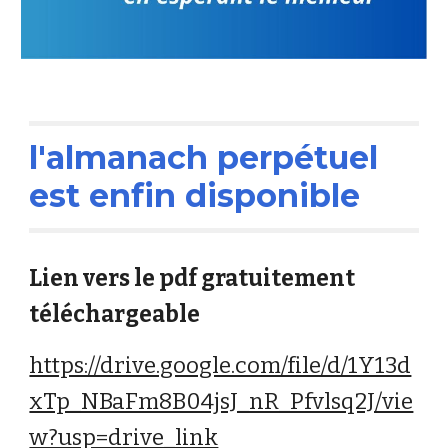
l'almanach perpétuel
est enfin disponible
Lien vers le pdf gratuitement
téléchargeable
https://drive.google.com/file/d/1Y13d
xTp_NBaFm8B04jsJ_nR_Pfvlsq2J/vie
w?usp=drive_link