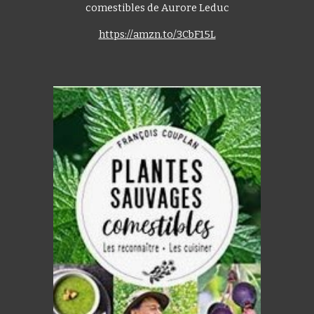
comestibles de Aurore Leduc
https://amzn.to/3CbF15L